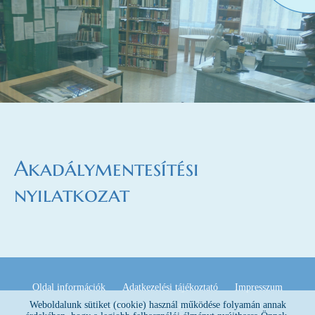
Akadálymentesítési
nyilatkozat
Oldal információk
Adatkezelési tájékoztató
Impresszum
Weboldalunk sütiket (cookie) használ működése folyamán annak
Akadálymentesítési nyilatkozat