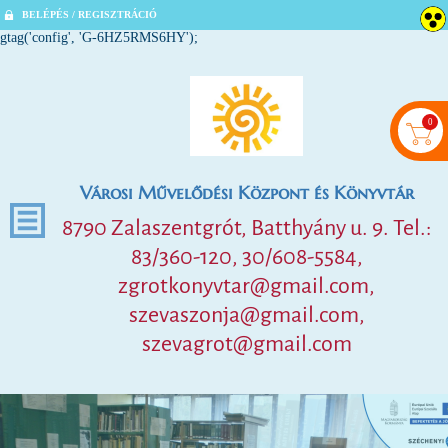
BELÉPÉS / REGISZTRÁCIÓ
gtag('config', 'G-6HZ5RMS6HY');
0
Városi Művelődési Központ és Könyvtár
8790 Zalaszentgrót, Batthyány u. 9. Tel.:
83/360-120, 30/608-5584,
zgrotkonyvtar@gmail.com,
szevaszonja@gmail.com,
szevagrot@gmail.com