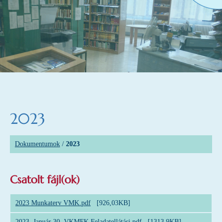
2023
Dokumentumok
/
2023
Csatolt fájl(ok)
2023 Munkaterv VMK.pdf
[926,03KB]
2023. Január 30. VKMFK Feladatellátási.pdf
[1313,9KB]