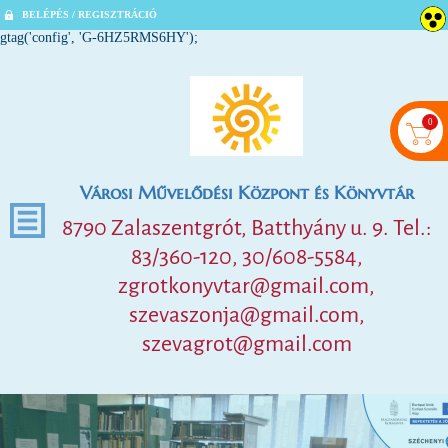
BELÉPÉS / REGISZTRÁCIÓ
gtag('config', 'G-6HZ5RMS6HY');
0
Városi Művelődési Központ és Könyvtár
8790 Zalaszentgrót, Batthyány u. 9. Tel.:
83/360-120, 30/608-5584,
zgrotkonyvtar@gmail.com,
szevaszonja@gmail.com,
szevagrot@gmail.com