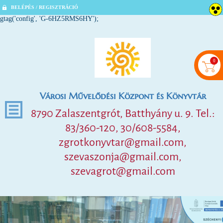
BELÉPÉS / REGISZTRÁCIÓ
gtag('config', 'G-6HZ5RMS6HY');
0
Városi Művelődési Központ és Könyvtár
8790 Zalaszentgrót, Batthyány u. 9. Tel.:
83/360-120, 30/608-5584,
zgrotkonyvtar@gmail.com,
szevaszonja@gmail.com,
szevagrot@gmail.com