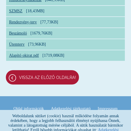
SZMSZ
[18,43MB]
Rendezvény-terv
[77,73KB]
Beszámoló
[1679,76KB]
Ütemterv
[73,96KB]
Alapító okirat.pdf
[1719,08KB]
VISSZA AZ ELŐZŐ OLDALRA!
Oldal információk
Adatkezelési tájékoztató
Impresszum
Weboldalunk sütiket (cookie) használ működése folyamán annak
Akadálymentesítési nyilatkozat
érdekében, hogy a legjobb felhasználói élményt nyújthassa Önnek,
valamint a látogatottság mérése céljából. A sütik használatát bármikor
© 2026 - Minden jog fenntartva
letilthatja! Erről bővebb információkat olvashat itt:
Adatkezelési