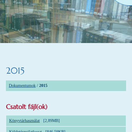
2015
Dokumentumok
/
2015
Csatolt fájl(ok)
Könyvtárhasználat
[2,89MB]
Küldetésnyilatkozat
[846,59KB]